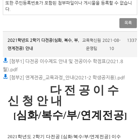
또한 주민등록번호가 포함된 첨부파일이나 게시물을 등록할 수 없습니
다.
목록
2021학년도 2학기 다전공(심화, 복수, 부,
교육혁신원
2021-08-
1337
연계전공) 안내
운영팀
10
[첨부1] 다전공 이수제도 안내 및 전공이수 학점표(2021.8
월).pdf
[첨부2] 연계전공_교육과정_안내(2021-2 학생공지용).pdf
다 전 공 이 수
신 청 안 내
심화
/
복수
/
부
/
연계전공
[
]
2021학
년도 2
학기 다전공
[
심화
/
복수
/
부
/
연계전공
]
이수