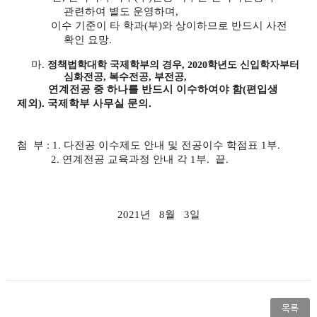
관련하여 별도 운영하며,
이수 기준이 타 학과(부)와 상이하므로 반드시 사전
확인 요망.
마.
정책법학대학 국제학부의 경우, 2020학년도 신입학자부터
심화전공, 복수전공, 부전공,
연계전공 중 하나를 반드시 이수하여야 함(편입생
제외).
국제학부 사무실 문의.
첨 부
: 1. 다전공 이수제도 안내 및 전공이수 학점표
1
부
.
2.
연계전공 교육과정 안내 각
1
부
. 끝.
2021
년
8
월 3
일
목록