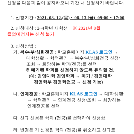
신청을 다음과 같이 공지하오니 기간 내 신청하기 바랍니다
.
1.
신청기간
:
2021. 08. 12.(목
) ~ 08. 13.(
금
) 09:00 ~ 17:00
2.
신청대상
: 2~4
학년 재학생
※ 2021년 8월
졸업예정자는 신청 불가
3.
신청방법
:
가
.
복수
/
부
/
심화전공
:
학교홈페이지
KLAS
로그인
→
대학생활
→
학적관리
→
복수
/
부
/
심화전공 신청
/
조회
→
희망하는 학과
(
전공
)
를 선택
※
폐기된 학과를 신청하지 않도록 유의할 것
.
(
예
:
경영대학 경영학과
→
폐기
/
경영대학
경영학부 경영학전공
→
신청 가능
)
KLAS
대학생활
나
.
연계전공
:
학교홈페이지
로그인
→
→
학적관리
→
연계전공 신청
/
조회
→
희망하는
연계전공을 선택
다
.
신규 신청은 학과
(
전공
)
를 선택하여 신청함
.
라
.
변경은 기 신청된 학과
(
전공
)
를 취소하고 신규로